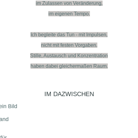
im Zulassen von Veränderung,
im eigenen Tempo.
Ich begleite das Tun - mit Impulsen,
nicht mit festen Vorgaben.
Stille, Austausch und Konzentration
haben dabei gleichermaßen Raum.
IM DAZWISCHEN
ein Bild
mand
 für