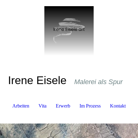
Ir
ene
Eisele
Malerei als S
pur
Arbeiten
Vita
Erwerb
Im Prozess
Kontakt